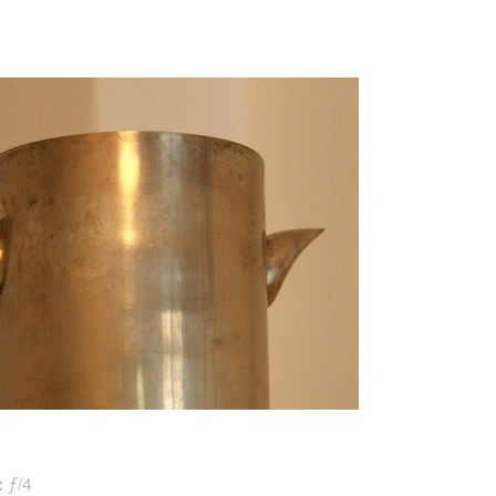
:
ƒ/4