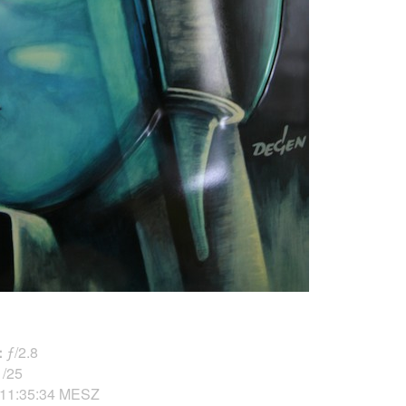
:
ƒ/2.8
/25
 11:35:34 MESZ