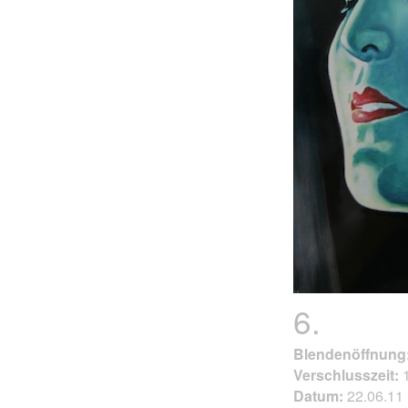
6.
Blendenöffnung
Verschlusszeit:
1
Datum:
22.06.11