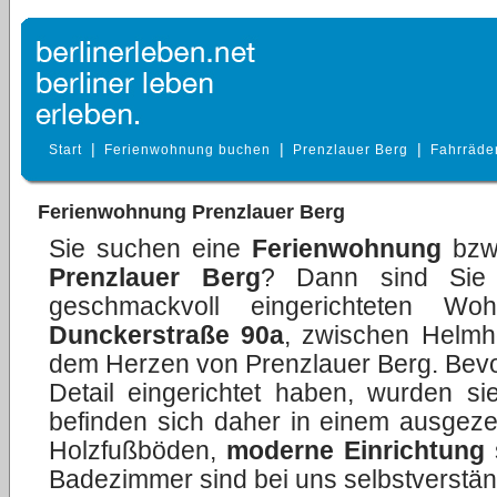
|
|
|
Start
Ferienwohnung buchen
Prenzlauer Berg
Fahrräde
Ferienwohnung Prenzlauer Berg
Sie suchen eine
Ferienwohnung
bzw
Prenzlauer Berg
? Dann sind Sie h
geschmackvoll eingerichteten W
Dunckerstraße 90a
, zwischen Helmhol
dem Herzen von Prenzlauer Berg. Bevor 
Detail eingerichtet haben, wurden si
befinden sich daher in einem ausgezei
Holzfußböden,
moderne Einrichtung
Badezimmer sind bei uns selbstverstän